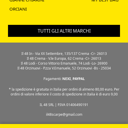
ORCIANI
TUTTI GLI ALTRI MARCHI
Il 48 In - Via XX Settembre, 135/137 Crema -Cr- 26013
Il 48 Crema - V.le Europa, 62 Crema -Cr- 26013
Il 48 Lodi - Corso Vittorio Emanuele, 74 Lodi -Lo- 26900
Il 48 Orzinuovi - P.zza V.Emanuele, 52 Orzinuovi -Bs - 25034
Pagamenti:
NEXI
,
PAYPAL
* la spedizione è gratuita in Italia per ordini di almeno 80,00 euro. Per
ordini di valore inferiore il costo di spedizione in Italia è di euro 9,00
IL 48 SRL | P.IVA 01406490191
il48scarpe@gmail.com