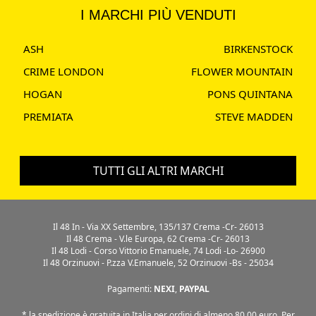
I MARCHI PIÙ VENDUTI
ASH
BIRKENSTOCK
CRIME LONDON
FLOWER MOUNTAIN
HOGAN
PONS QUINTANA
PREMIATA
STEVE MADDEN
TUTTI GLI ALTRI MARCHI
Il 48 In - Via XX Settembre, 135/137 Crema -Cr- 26013
Il 48 Crema - V.le Europa, 62 Crema -Cr- 26013
Il 48 Lodi - Corso Vittorio Emanuele, 74 Lodi -Lo- 26900
Il 48 Orzinuovi - P.zza V.Emanuele, 52 Orzinuovi -Bs - 25034
Pagamenti:
NEXI
,
PAYPAL
* la spedizione è gratuita in Italia per ordini di almeno 80,00 euro. Per